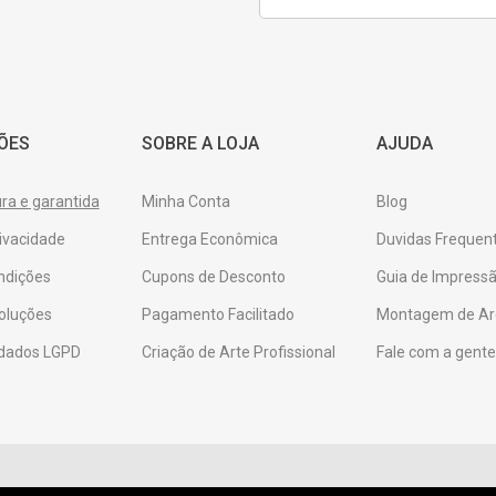
mail
ÕES
SOBRE A LOJA
AJUDA
a e garantida
Minha Conta
Blog
rivacidade
Entrega Econômica
Duvidas Frequen
ndições
Cupons de Desconto
Guia de Impressã
oluções
Pagamento Facilitado
Montagem de Ar
 dados LGPD
Criação de Arte Profissional
Fale com a gent