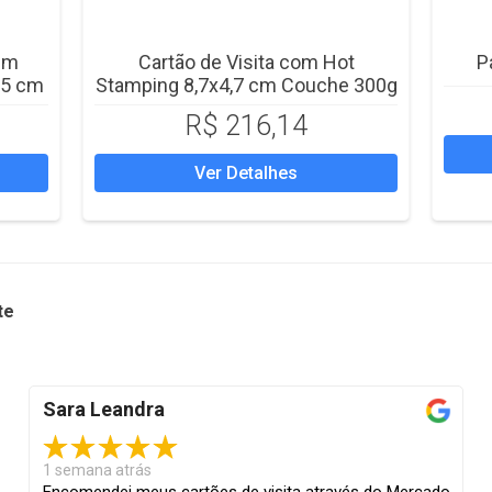
mm
Cartão de Visita com Hot
P
x5 cm
Stamping 8,7x4,7 cm Couche 300g
R$ 216,14
Ver Detalhes
te
Sara Leandra
1 semana atrás