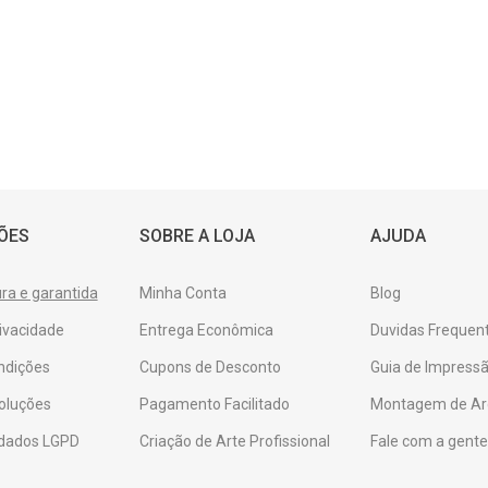
ÕES
SOBRE A LOJA
AJUDA
a e garantida
Minha Conta
Blog
rivacidade
Entrega Econômica
Duvidas Frequen
ndições
Cupons de Desconto
Guia de Impressã
oluções
Pagamento Facilitado
Montagem de Ar
 dados LGPD
Criação de Arte Profissional
Fale com a gent