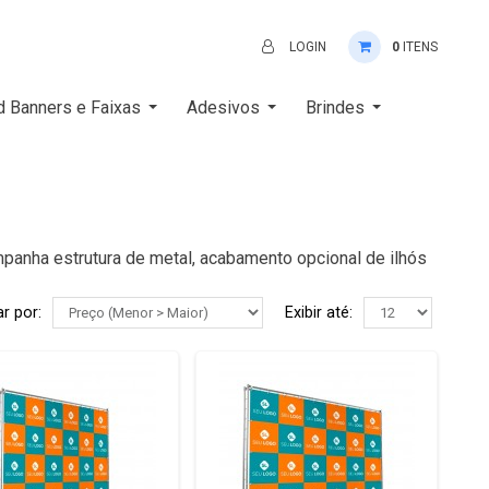
LOGIN
0
ITENS
d Banners e Faixas
Adesivos
Brindes
panha estrutura de metal, acabamento opcional de ilhós
r por:
Exibir até: