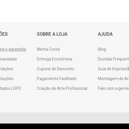
ÕES
SOBRE A LOJA
AJUDA
a e garantida
Minha Conta
Blog
rivacidade
Entrega Econômica
Duvidas Frequen
ndições
Cupons de Desconto
Guia de Impressã
oluções
Pagamento Facilitado
Montagem de Ar
 dados LGPD
Criação de Arte Profissional
Fale com a gent