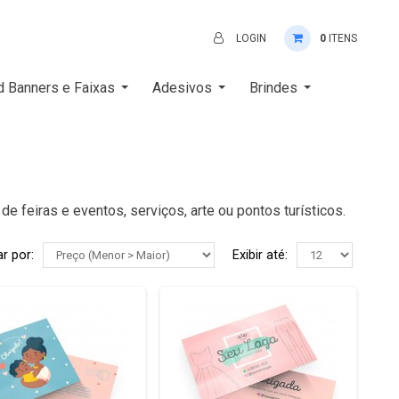
LOGIN
0
ITENS
d Banners e Faixas
Adesivos
Brindes
de feiras e eventos, serviços, arte ou pontos turísticos.
r por:
Exibir até: