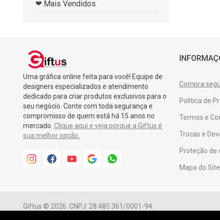
❤ Mais Vendidos
INFORMAÇ
Uma gráfica online feita para você! Equipe de
Compra segur
designers especializados e atendimento
dedicado para criar produtos exclusivos para o
Política de P
seu negócio. Conte com toda segurança e
compromisso de quem está há 15 anos no
Termos e Co
mercado.
Clique aqui e veja porque a Giftus é
Trocas e Dev
sua melhor opção.
Proteção de
Mapa do Site
Giftus © 2026. CNPJ: 28.485.361/0001-94.