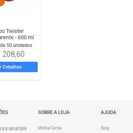
po Twister
rente - 600 ml
r de 50 unidades
 208,60
r Detalhes
ÕES
SOBRE A LOJA
AJUDA
a e garantida
Minha Conta
Blog