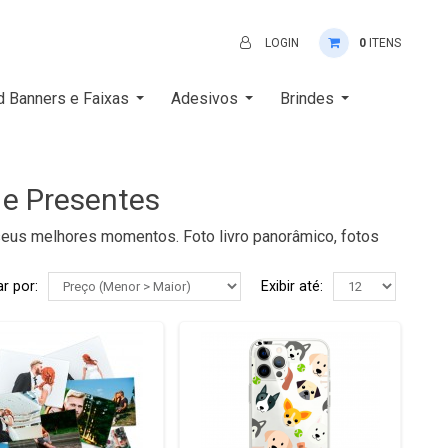
LOGIN
0
ITENS
d Banners e Faixas
Adesivos
Brindes
 e Presentes
 seus melhores momentos. Foto livro panorâmico, fotos
r por:
Exibir até: