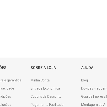
ÕES
SOBRE A LOJA
AJUDA
a e garantida
Minha Conta
Blog
rivacidade
Entrega Econômica
Duvidas Frequen
ndições
Cupons de Desconto
Guia de Impressã
oluções
Pagamento Facilitado
Montagem de Ar