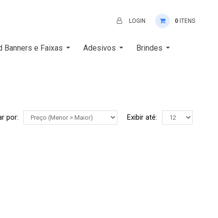
LOGIN
0
ITENS
d Banners e Faixas
Adesivos
Brindes
r por:
Exibir até: